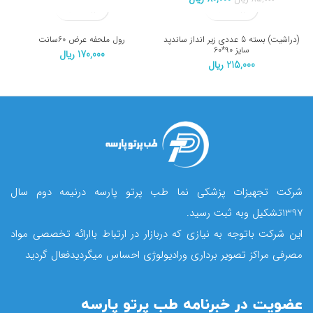
اصلی:
فعلی:
85,000 ریال
80,000 ریال.
بود.
(دراشیت) بسته 5 عددی زیر انداز ساندپد
رول ملحفه عرض 60سانت
سایز 90*60
170,000
ریال
215,000
ریال
شرکت تجهیزات پزشکی نما طب پرتو پارسه درنیمه دوم سال
1397تشکیل وبه ثبت رسید.
این شرکت باتوجه به نیازی که دربازار در ارتباط باارائه تخصصی مواد
مصرفی مراکز تصویر برداری ورادیولوژی احساس میگردیدفعال گردید
عضویت در خبرنامه طب پرتو پارسه