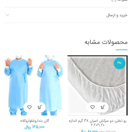
خرید و ارسال
محصولات مشابه
-6%
رو تختی دو سرکش اسپان 38 گرم اندازه
گان بنداروشلواروکلاه
1.20*2.20
145,000
ریال
قیمت
قیمت
80,000
ریال
85,000
ریال