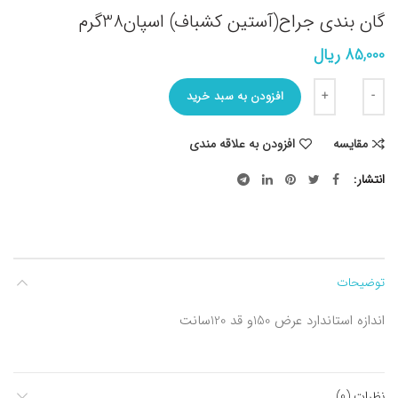
گان بندی جراح(آستین کشباف) اسپان38گرم
85,000
ریال
تعداد
افزودن به سبد خرید
مقایسه
افزودن به علاقه مندی
انتشار
توضیحات
اندازه استاندارد عرض 150و قد 120سانت
نظرات (0)