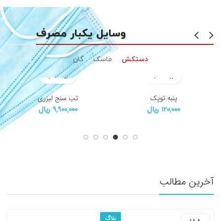
مشاهده محصولات
وسایل یکبار مصرف
دستکش
ماسک
گان
پنبه توپک
تب سنج لیزری
120,000
ریال
9,900,000
ریال
آخرین مطالب
بلاگ