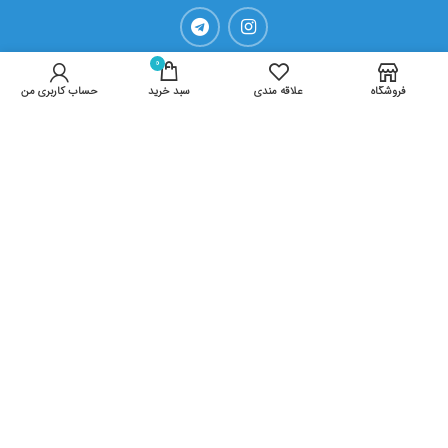
0
آخرین مقالات
فروشگاه
علاقه مندی
سبد خرید
حساب کاربری من
علائم کرونا در کودکان
راه های انتقال کرونا
پیشگیری کرونا در محل کار
انواع ماسک
ارتباط با ما
آدرس :میدان بیمارستان امام رضا- ابن سینا 1 پلاک 19-طبقه همکف
تلفن ثابت :38556003-38584310