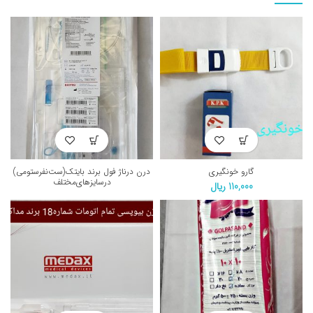
گارو خونگیری
درن درناژ فول برند بایتک(ست‌نفرستومی)
درسایزهای‌مختلف
110,000
ریال