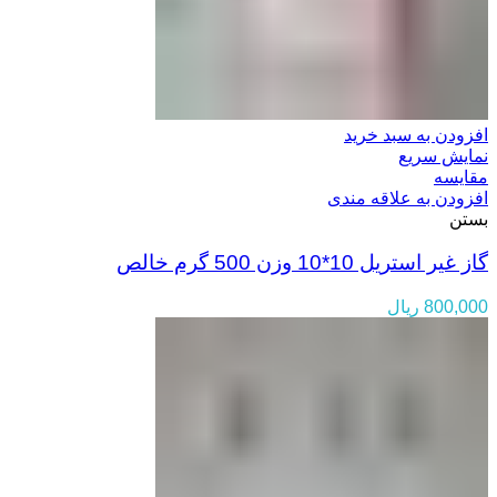
افزودن به سبد خرید
نمایش سریع
مقایسه
افزودن به علاقه مندی
بستن
گاز غیر استریل 10*10 وزن 500 گرم خالص
800,000
ریال