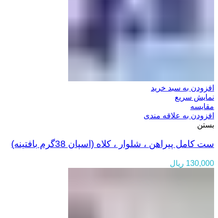
افزودن به سبد خرید
نمایش سریع
مقایسه
افزودن به علاقه مندی
بستن
ست کامل پیراهن ، شلوار ، کلاه (اسپان 38گرم بافتینه)
130,000
ریال