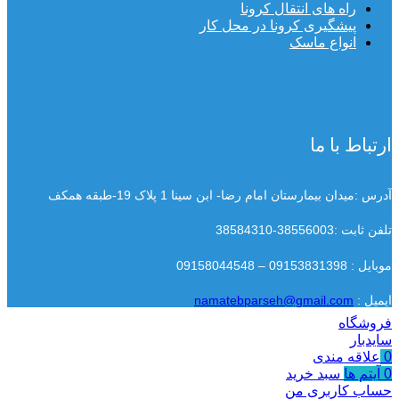
راه های انتقال کرونا
پیشگیری کرونا در محل کار
انواع ماسک
ارتباط با ما
آدرس :میدان بیمارستان امام رضا- ابن سینا 1 پلاک 19-طبقه همکف
تلفن ثابت :38556003-38584310
موبایل : 09153831398 – 09158044548
ایمیل :
namatebparseh@gmail.com
فروشگاه
سایدبار
0
علاقه مندی
0
آیتم ها
سبد خرید
حساب کاربری من