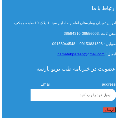
ارتباط با ما
آدرس :میدان بیمارستان امام رضا- ابن سینا 1 پلاک 19-طبقه همکف
تلفن ثابت :38556003-38584310
موبایل : 09153831398 – 09158044548
ایمیل :
namatebparseh@gmail.com
عضویت در خبرنامه طب پرتو پارسه
Email address: