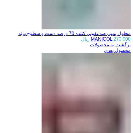
محلول پمپی ضدعفونی کننده 70 درصد دست و سطوح برند
270,000
MANICOL
ریال
برگشت به محصولات
محصول بعدی