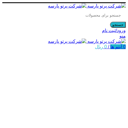
جستجو
ورود/ثبت نام
منو
0
آیتم ها
/
0
ریال