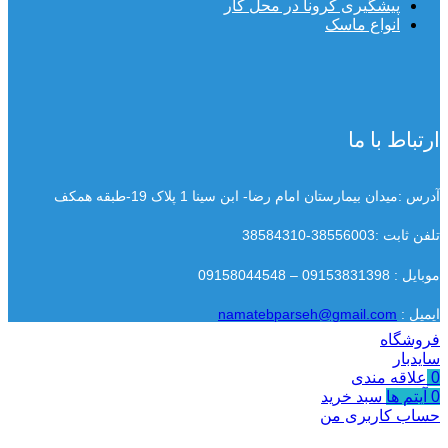
پیشگیری کرونا در محل کار
انواع ماسک
ارتباط با ما
آدرس :میدان بیمارستان امام رضا- ابن سینا 1 پلاک 19-طبقه همکف
تلفن ثابت :38556003-38584310
موبایل : 09153831398 – 09158044548
ایمیل :
namatebparseh@gmail.com
فروشگاه
سایدبار
0
علاقه مندی
0
آیتم ها
سبد خرید
حساب کاربری من