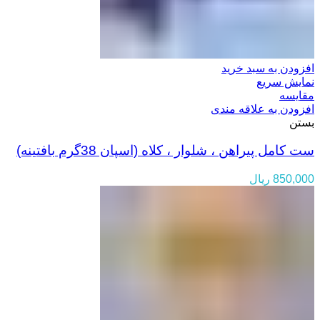
افزودن به سبد خرید
نمایش سریع
مقایسه
افزودن به علاقه مندی
بستن
ست کامل پیراهن ، شلوار ، کلاه (اسپان 38گرم بافتینه)
850,000
ریال