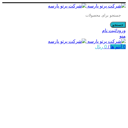
جستجو
ورود/ثبت نام
منو
0
آیتم ها
/
0
ریال