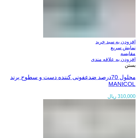
افزودن به سبد خرید
نمایش سریع
مقایسه
افزودن به علاقه مندی
بستن
محلول 70درصد ضدعفونی کننده دست و سطوح برند
MANICOL
310,000
ریال