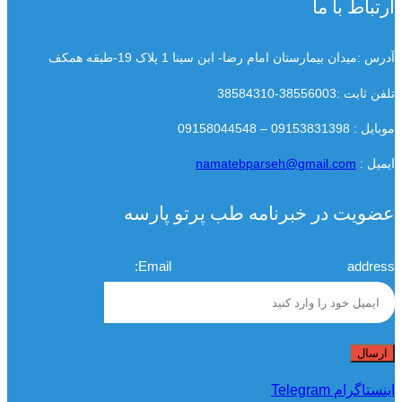
ارتباط با ما
آدرس :میدان بیمارستان امام رضا- ابن سینا 1 پلاک 19-طبقه همکف
تلفن ثابت :38556003-38584310
موبایل : 09153831398 – 09158044548
ایمیل :
namatebparseh@gmail.com
عضویت در خبرنامه طب پرتو پارسه
Email address:
اینستاگرام
Telegram