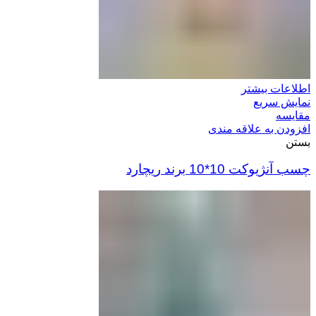
اطلاعات بیشتر
نمایش سریع
مقایسه
افزودن به علاقه مندی
بستن
چسب آنژیوکت 10*10 برند ریچارد