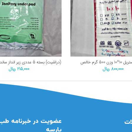
زن 500 گرم خالص
(دراشیت) بسته 5 عددی زیر انداز ساندپد سایز 90*60
800,000
ریال
215,000
ریال
عضویت در خبرنامه طب 
ات
پارسه