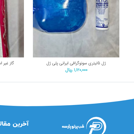
ژل 5لیتری سونوگرافی ایرانی پلی ژل
گاز غیر استریل 10*10 و
1,120,000
ریال
آخرین مقال