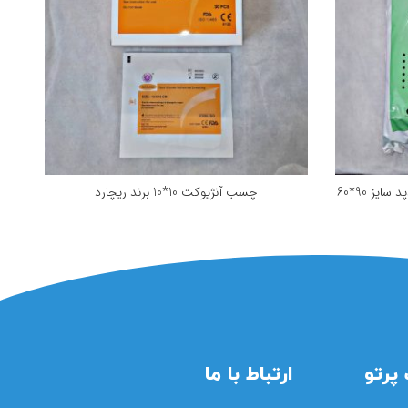
چسب آنژیوکت 10*10 برند ریچارد
پرتو
ارتباط با ما