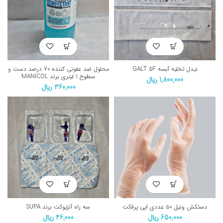
نیدل تخلیه آبسه GALT 5F
محلول ضد عفونی کننده 70 درصد دست و
سطوح 1 لیتری برند MANICOL
1,800,000
ریال
360,000
ریال
دستکش ونیل ۵۰ عددی اپی پرفکت
سه راه آنژیوکت برند SUPA
650,000
ریال
46,000
ریال