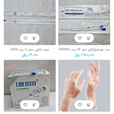
ست هیستروگرافی سایز 5F برند PANPAC
سوند نلاتون سایز 18 برند SUPA
2,500,000
ریال
24,000
ریال