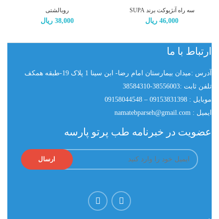
سه راه آنژیوکت برند SUPA
روبالشتی
46,000
ریال
38,000
ریال
ارتباط با ما
آدرس :میدان بیمارستان امام رضا- ابن سینا 1 پلاک 19-طبقه همکف
تلفن ثابت :38556003-38584310
موبایل : 09153831398 – 09158044548
ایمیل :
namatebparseh@gmail.com
عضویت در خبرنامه طب پرتو پارسه