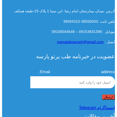
آدرس :میدان بیمارستان امام رضا- ابن سینا 1 پلاک 19-طبقه همکف
تلفن ثابت :38556003-38584310
موبایل : 09153831398 – 09158044548
ایمیل :
namatebparseh@gmail.com
عضویت در خبرنامه طب پرتو پارسه
Email address:
اینستاگرام
Telegram
آخرین مقالات