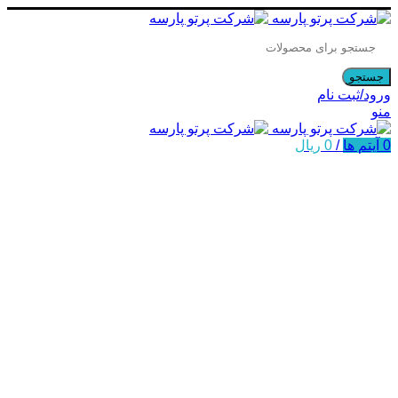
جستجو
ورود/ثبت نام
منو
0
آیتم ها
/
0
ریال