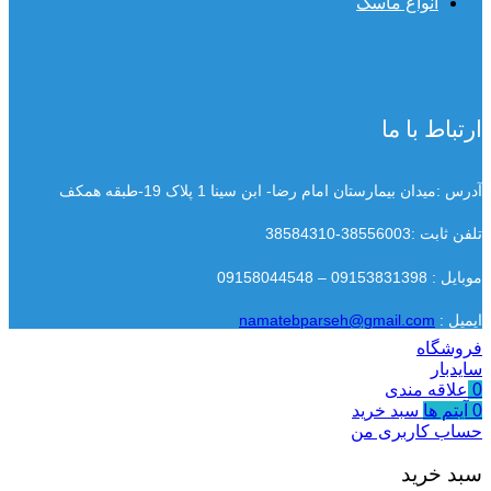
انواع ماسک
ارتباط با ما
آدرس :میدان بیمارستان امام رضا- ابن سینا 1 پلاک 19-طبقه همکف
تلفن ثابت :38556003-38584310
موبایل : 09153831398 – 09158044548
ایمیل :
namatebparseh@gmail.com
فروشگاه
سایدبار
0
علاقه مندی
0
آیتم ها
سبد خرید
حساب کاربری من
سبد خرید