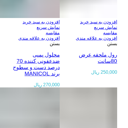
افزودن به سبد خرید
افزودن به سبد خرید
نمایش سریع
نمایش سریع
مقایسه
مقایسه
افزودن به علاقه مندی
افزودن به علاقه مندی
بستن
بستن
رول ملحفه عرض
محلول پمپی
80سانت
ضدعفونی کننده 70
درصد دست و سطوح
250,000
ریال
برند MANICOL
270,000
ریال