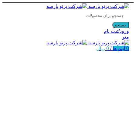
جستجو
ورود/ثبت نام
منو
0
آیتم ها
/
0
ریال