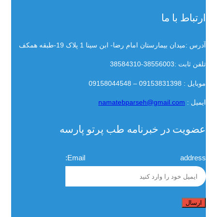
ارتباط با ما
آدرس :میدان بیمارستان امام رضا- ابن سینا 1 پلاک 19-طبقه همکف
تلفن ثابت :38556003-38584310
موبایل : 09153831398 – 09158044548
ایمیل :
namatebparseh@gmail.com
عضویت در خبرنامه طب پرتو پارسه
Email address: