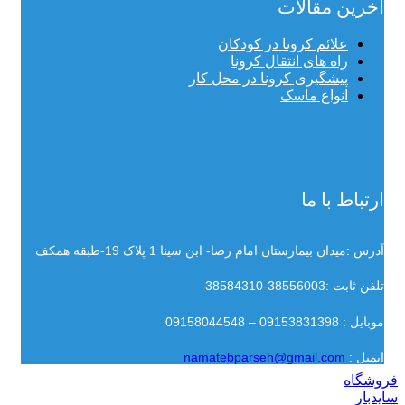
آخرین مقالات
علائم کرونا در کودکان
راه های انتقال کرونا
پیشگیری کرونا در محل کار
انواع ماسک
ارتباط با ما
آدرس :میدان بیمارستان امام رضا- ابن سینا 1 پلاک 19-طبقه همکف
تلفن ثابت :38556003-38584310
موبایل : 09153831398 – 09158044548
ایمیل :
namatebparseh@gmail.com
فروشگاه
سایدبار